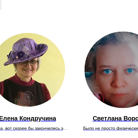
Елена Кондручина
Светлана Вор
а, вот скорее бы закончились эти
Было не просто физически,
а когда заканчивались. понимала,
стоило, потому что по