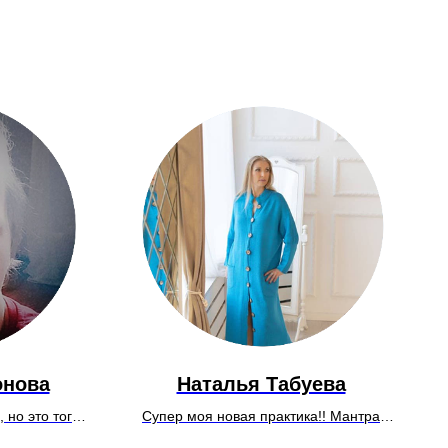
онова
Наталья Табуева
 но это того
Супер моя новая практика!! Мантра
лучилось
пришла своя. Ощущение в вишутхе.