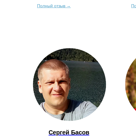
службе побывали. Люди видели добрые,
что
Полный отзыв →
По
светлые сны...
Пот
поч
появи
Сергей Басов