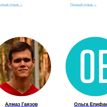
 могу еще, но останавливалась.
заглянуть внутрь се
лный отзыв →
Полный отзыв →
ок в чаше из рук почувствовала
ти сразу, на первой же неделе
лись свои слова как дополнение к
данным...
Алмаз Гаязов
Ольга Епифа