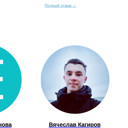
бя...
Что-то в горле закрутилось...
Полный отзыв →
нова
Вячеслав Кагиров