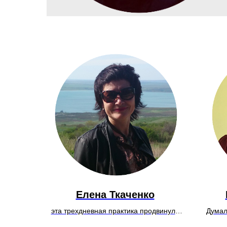
Елена Ткаченко
эта трехдневная практика продвинула
Думал
нас на год вперёд ; как в церкви на
108, 