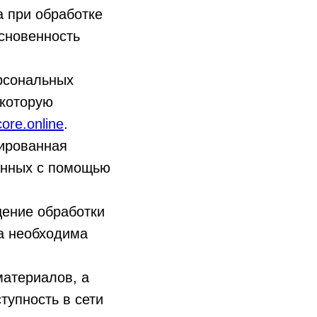
а при обработке
основенность
рсональных
 которую
core.online
.
зированная
анных с помощью
ение обработки
а необходима
материалов, а
тупность в сети