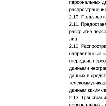
персональных д
распространения
2.10. Пользоват
2.11. Предоста
раскрытие перс
лиц.
2.12. Распрост
направленные н
(передача перс
данными неогран
данных в средс
телекоммуникац
данным каким-л
2.13. Трансгра
персональных да