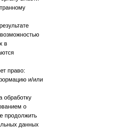
странному
результате
евозможностью
х в
аются
ет право:
формацию и/или
а обработку
ованием о
е продолжить
альных данных