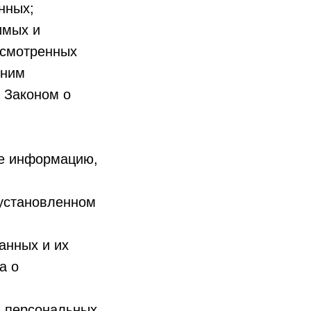
нных;
имых и
усмотренных
 ним
 Законом о
бе информацию,
 установленном
анных и их
а о
в персональных