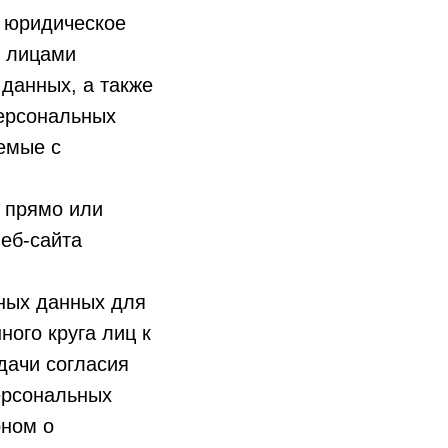
, юридическое
и лицами
данных, а также
ерсональных
емые с
 прямо или
еб-сайта
ных данных для
ого круга лиц к
дачи согласия
ерсональных
оном о