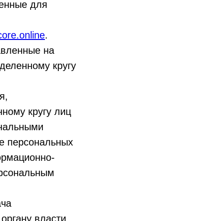
енные для
core.online
.
авленные на
деленному кругу
я,
ному кругу лиц
ональными
ие персональных
ормационно-
ерсональным
ача
 органу власти