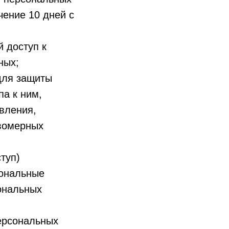
чение 10 дней с
 доступ к
ных;
для защиты
па к ним,
вления,
авомерных
туп)
сональные
ональных
ерсональных