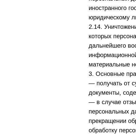
иностранного го
юридическому л
2.14. Уничтожен
которых персон
дальнейшего во
информационной
материальные н
3. Основные пра
— получать от 
документы, сод
— в случае отзы
персональных да
прекращении об
обработку персо