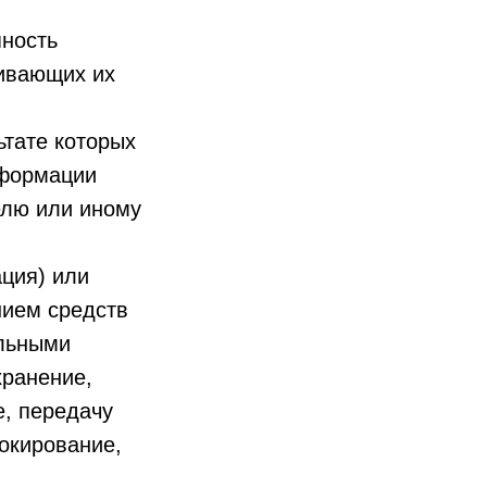
пность
чивающих их
ьтате которых
нформации
елю или иному
ция) или
нием средств
альными
хранение,
е, передачу
локирование,