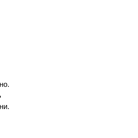
одаватели
Курсы
О школе
но.
ь
ни.