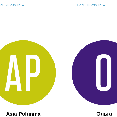
лы, наполниться энергией, и это
остались особенные. Прик
лный отзыв →
Полный отзыв →
ило мне преодолеть те ограничения,
новой энергии...
которые я сам себе создавал...
Asia Polunina
Ольга