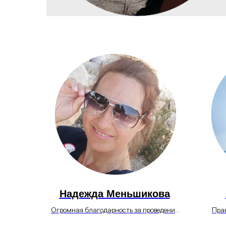
Надежда Меньшикова
Огромная благодарность за проведения
Пран
занятий — простирания.
помо