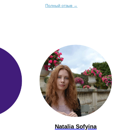
оснулась к
Полный отзыв →
Natalia Sofyina