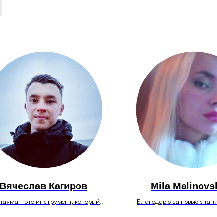
Вячеслав Кагиров
Mila Malinovs
аяма - это инструмент, который
Благодарю за новые знани
гает прочистить энергетические
практика простираний 