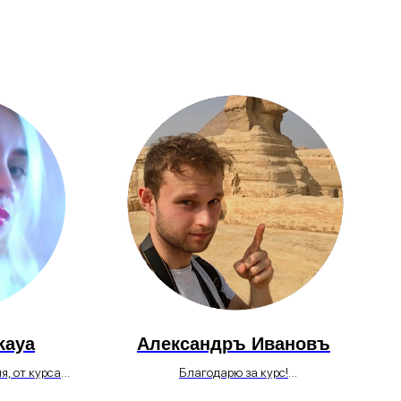
kaya
Александръ Ивановъ
я, от курса
Благодарю за курс!
ощущения
Плюсы курса, как вижу их я:..