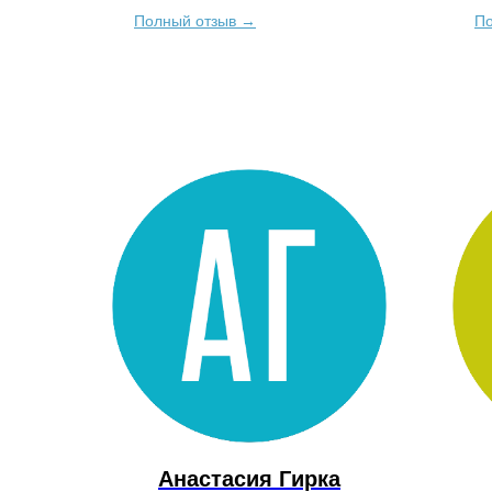
после первого урока было спокойное
кана
Полный отзыв →
По
состояние как внутреннее, так и внешние...
позвол
Анастасия Гирка