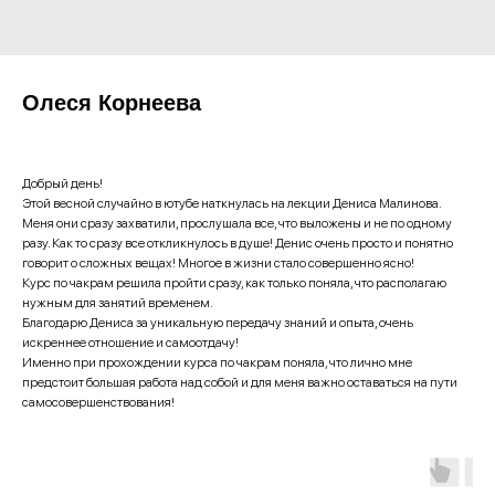
Олеся Корнеева
Добрый день!
Этой весной случайно в ютубе наткнулась на лекции Дениса Малинова.
Меня они сразу захватили, прослушала все, что выложены и не по одному
разу. Как то сразу все откликнулось в душе! Денис очень просто и понятно
говорит о сложных вещах! Многое в жизни стало совершенно ясно!
Курс по чакрам решила пройти сразу, как только поняла, что располагаю
нужным для занятий временем.
Благодарю Дениса за уникальную передачу знаний и опыта, очень
искреннее отношение и самоотдачу!
Именно при прохождении курса по чакрам поняла, что лично мне
предстоит большая работа над собой и для меня важно оставаться на пути
самосовершенствования!